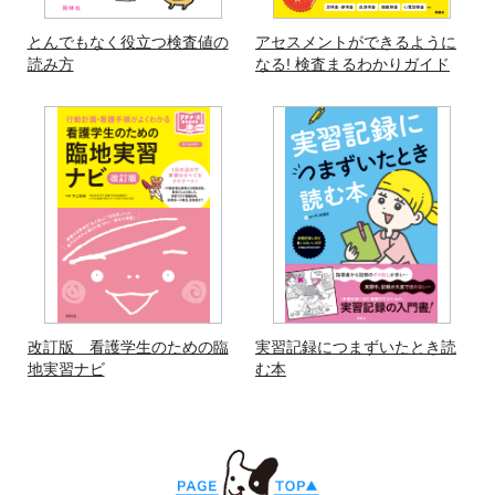
とんでもなく役立つ検査値の
アセスメントができるように
読み方
なる! 検査まるわかりガイド
改訂版 看護学生のための臨
実習記録につまずいたとき読
地実習ナビ
む本