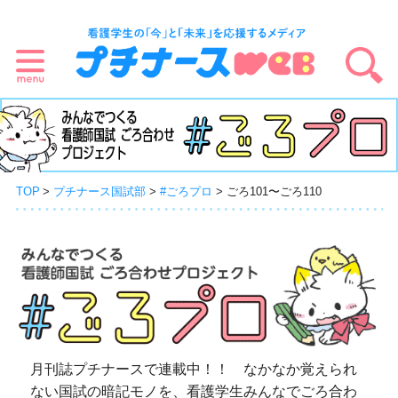
TOP
プチナース国試部
#ごろプロ
ごろ101〜ごろ110
月刊誌プチナースで連載中！！ なかなか覚えられ
ない国試の暗記モノを、看護学生みんなでごろ合わ