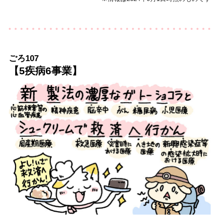
ごろ107
【5疾病6事業】