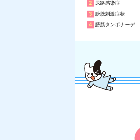
尿路感染症
膀胱刺激症状
膀胱タンポナーデ