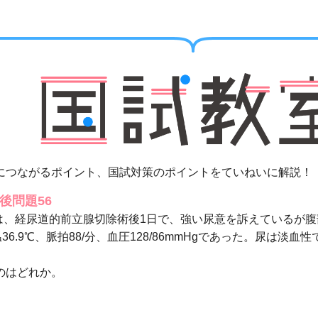
につながるポイント、国試対策のポイントをていねいに解説！
午後問題56
）は、経尿道的前立腺切除術後1日で、強い尿意を訴えているが
6.9℃、脈拍88/分、血圧128/86mmHgであった。尿は淡
のはどれか。