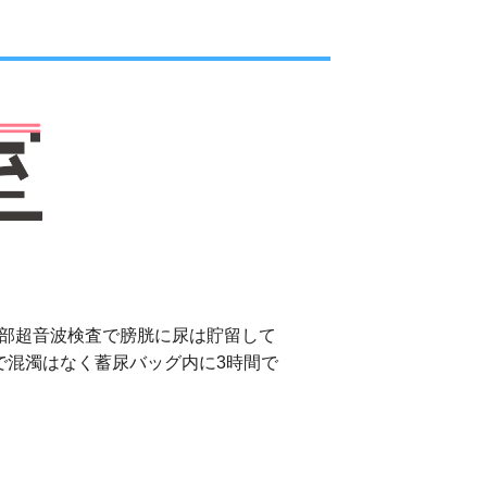
腹部超音波検査で膀胱に尿は貯留して
血性で混濁はなく蓄尿バッグ内に3時間で