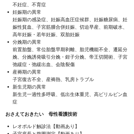
不妊症、不育症
妊娠期の異常
妊娠期の感染症、妊娠高血圧症候群、妊娠糖尿病、妊
娠性貧血、子宮筋腫合併妊娠、切迫早産、前期破水、
高年妊娠・若年妊娠、双胎妊娠
分娩期の異常
前置胎盤、常位胎盤早期剥離、胎児機能不全、遷延分
娩、分娩誘発吸引分娩・鉗子分娩、帝王切開術、子宮
弛緩症・弛緩出血、会陰裂傷
産褥期の異常
子宮復古不全、産褥熱、乳房トラブル
新生児期の異常
新生児一過性多呼吸、低出生体重児、高ビリルビン血
症
おさえておきたい 母性看護技術
レオポルド触診法【動画あり】
子宮底長と腹囲測定【動画あり】