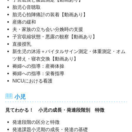
胎児心音聴取
胎児心拍陣痛計の装着【動画あり】
産痛の緩和
夫・家族の立ち会い分娩時の支援
子宮収縮状態・悪露の観察【動画あり】
直接授乳
新生児の沐浴＋バイタルサイン測定・体重測定・オム
ツ替え・寝衣交換【動画あり】
褥婦への指導：産褥体操
褥婦への指導：栄養指導
NICUにおける看護
小児
見てわかる！ 小児の成長・発達段階別 特徴
発達段階の区分と特徴
発達課題小児期の成長・発達の基礎