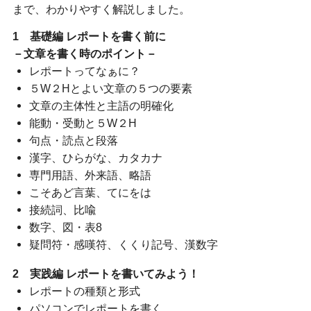
まで、わかりやすく解説しました。
1 基礎編 レポートを書く前に
－文章を書く時のポイント－
レポートってなぁに？
５W２Hとよい文章の５つの要素
文章の主体性と主語の明確化
能動・受動と５W２H
句点・読点と段落
漢字、ひらがな、カタカナ
専門用語、外来語、略語
こそあど言葉、てにをは
接続詞、比喩
数字、図・表8
疑問符・感嘆符、くくり記号、漢数字
2 実践編 レポートを書いてみよう！
レポートの種類と形式
パソコンでレポートを書く