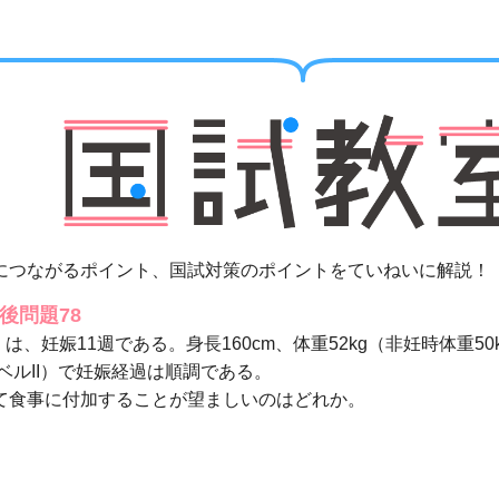
につながるポイント、国試対策のポイントをていねいに解説！
午後問題78
）は、妊娠11週である。身長160cm、体重52kg（非妊時体重
ベルII）で妊娠経過は順調である。
て食事に付加することが望ましいのはどれか。