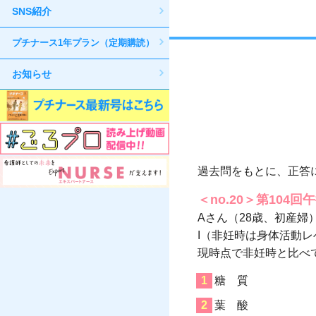
SNS紹介
プチナース1年プラン（定期購読）
お知らせ
過去問をもとに、正答
＜no.20＞第104回
Aさん（28歳、初産婦
I（非妊時は身体活動レ
現時点で非妊時と比べ
糖 質
葉 酸