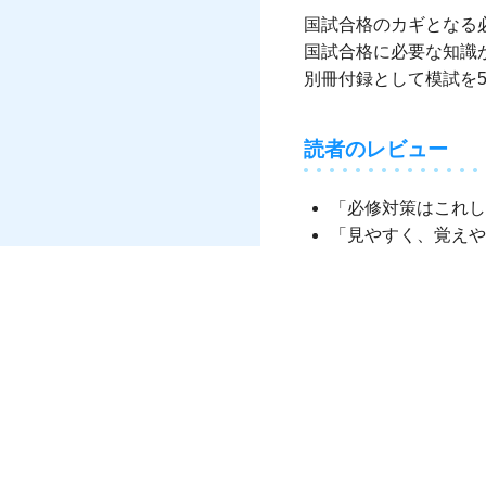
国試合格のカギとなる
国試合格に必要な知識
別冊付録として模試を
読者のレビュー
「必修対策はこれし
「見やすく、覚えや
「国試対策に限らず
この本の内容
最新の出題基準の小
“必修問題対策のポ
550問すべて予想
必修模試50問×5