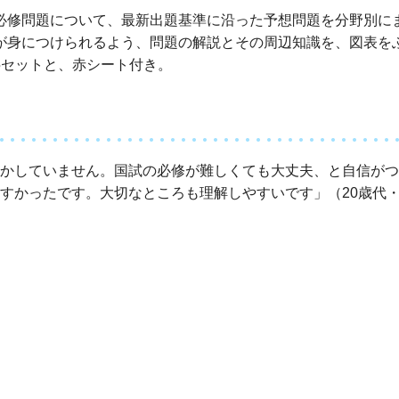
必修問題について、最新出題基準に沿った予想問題を分野別に
が身につけられるよう、問題の解説とその周辺知識を、図表を
5セットと、赤シート付き。
かしていません。国試の必修が難しくても大丈夫、と自信がつ
すかったです。大切なところも理解しやすいです」（20歳代
、入職後も役立つ知識が身につく実感がありました」（20歳
項目の全範囲を網羅しており、知識の確認に最適
イント”で傾向と対策を確認できる
問題なので、過去問と重複せずに実力がつけられる
セットは、使いやすい別冊付録