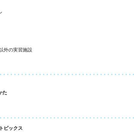
ン
院以外の実習施設
かた
トピックス