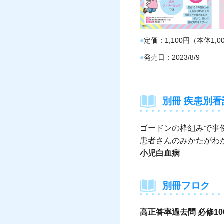
定価
1,100円（本体1,
発売日
2023/8/9
別冊 疾患別
ゴードンの枠組みで事
患者さんのみかたがわ
小児白血病
別冊フロク
高正答率過去問 必修10