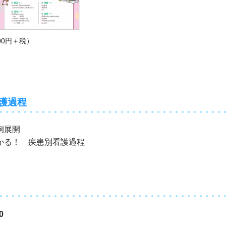
000円＋税）
看護過程
例展開
かる！ 疾患別看護過程
0