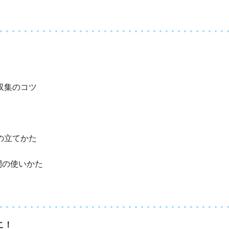
収集のコツ
の立てかた
時間の使いかた
こ！