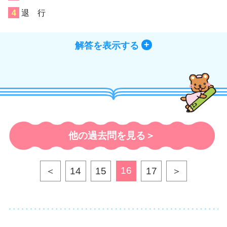
退 行
解答を表示する
他の過去問を見る＞
16
＜
14
15
17
＞