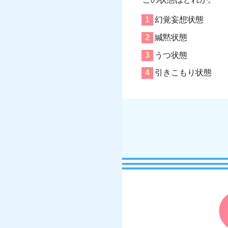
幻覚妄想状態
緘黙状態
うつ状態
引きこもり状態