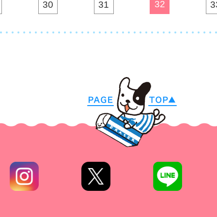
32
30
31
3