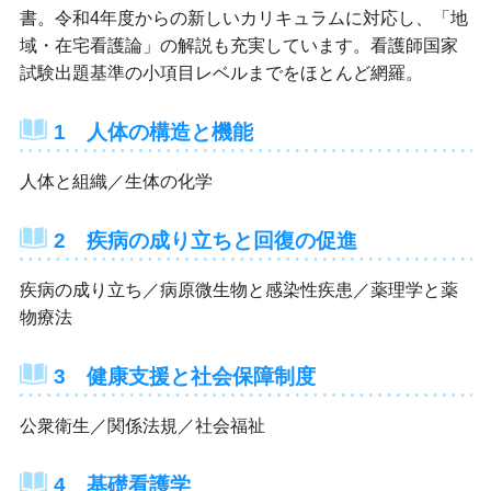
書。令和4年度からの新しいカリキュラムに対応し、「地
域・在宅看護論」の解説も充実しています。看護師国家
試験出題基準の小項目レベルまでをほとんど網羅。
1 人体の構造と機能
人体と組織／生体の化学
2 疾病の成り立ちと回復の促進
疾病の成り立ち／病原微生物と感染性疾患／薬理学と薬
物療法
3 健康支援と社会保障制度
公衆衛生／関係法規／社会福祉
4 基礎看護学