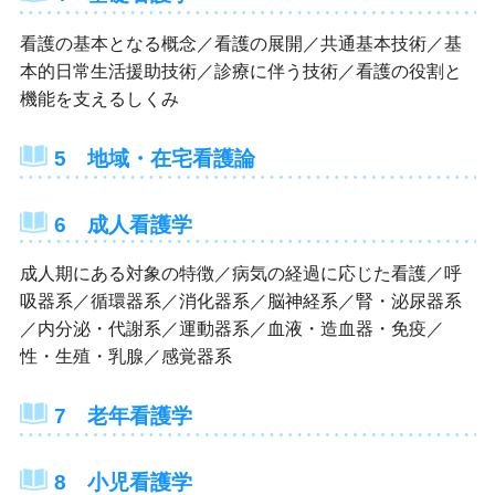
看護の基本となる概念／看護の展開／共通基本技術／基
本的日常生活援助技術／診療に伴う技術／看護の役割と
機能を支えるしくみ
5 地域・在宅看護論
6 成人看護学
成人期にある対象の特徴／病気の経過に応じた看護／呼
吸器系／循環器系／消化器系／脳神経系／腎・泌尿器系
／内分泌・代謝系／運動器系／血液・造血器・免疫／
性・生殖・乳腺／感覚器系
7 老年看護学
8 小児看護学