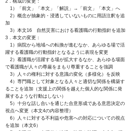
2．構成の変更：
1）「前文」「本文」「解説」→「前文」「本文」へ
2）概念が抽象的・浸透していないものに用語注釈を追
加
3）本文16 自然災害における看護職の行動指針を追加
3．本文の変更：
1）病院から地域への転換が進むなか、あらゆる場で活
躍する看護職の行動指針となるように表現を変更
2）看護職が活躍する場が拡大するなか、あらゆる場面
で看護職が人々の尊厳をまもり尊重することを強調
3）人々の権利に対する意識の変化（多様化）を反映
4）専門職として対象となる人々と適切な関係を構築す
ることを追加（支援上の関係を越えた個人的な関係に発
展するような行動はしない）
5）十分な話し合いを通じた合意形成である意思決定の
視点へ変更（本文4の内容整理）
6）人々に対する不利益や危害への対応についての視点
を追加（本文6）